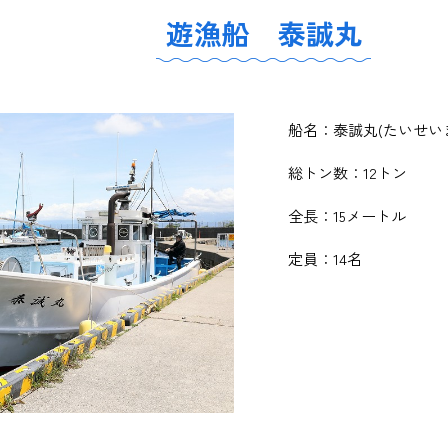
遊漁船 泰誠丸
船名：泰誠丸(たいせい
総トン数：12トン
全長：15メートル
定員：14名