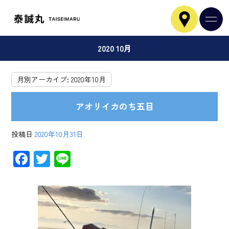
2020 10月
月別アーカイブ:
2020年10月
アオリイカのち五目
投稿日
2020年10月31日
F
T
Li
ac
wi
ne
e
tt
b
er
o