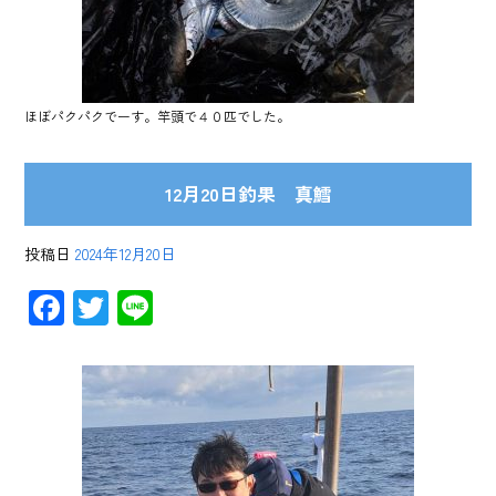
ほぼパクパクでーす。竿頭で４０匹でした。
12月20日釣果 真鱈
投稿日
2024年12月20日
F
T
Li
ac
wi
ne
e
tt
b
er
o
ok