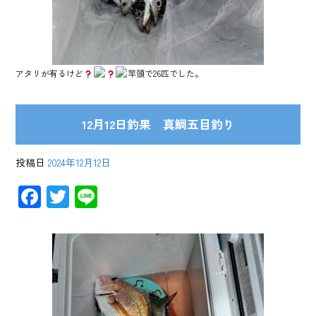
アタリが有るけど
竿頭で26匹でした。
12月12日釣果 真鯛五目釣り
投稿日
2024年12月12日
F
T
Li
ac
wi
ne
e
tt
b
er
o
ok