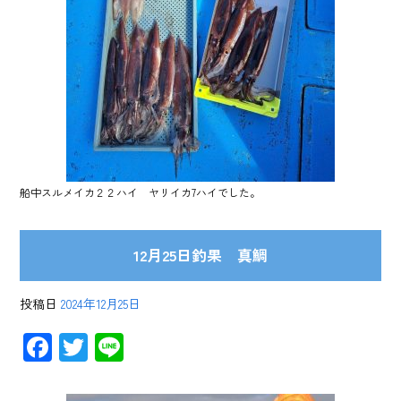
船中スルメイカ２２ハイ ヤリイカ7ハイでした。
12月25日釣果 真鯛
投稿日
2024年12月25日
F
T
Li
ac
wi
ne