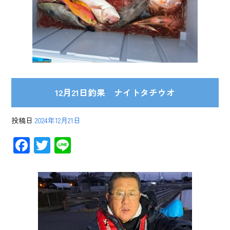
12月21日釣果 ナイトタチウオ
投稿日
2024年12月21日
F
T
Li
ac
wi
ne
e
tt
b
er
o
ok