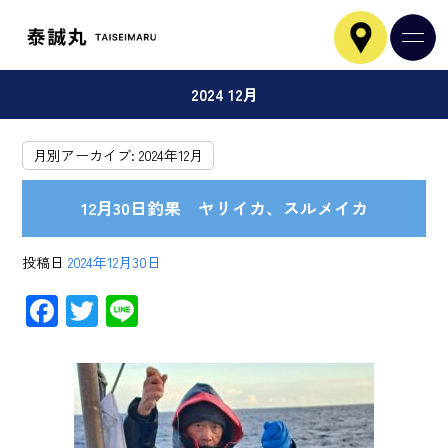
2024 12月
月別アーカイブ:
2024年12月
12月30日釣果 ヤリイカ、スルメイカ
投稿日
2024年12月30日
F
T
Li
ac
wi
ne
e
tt
b
er
o