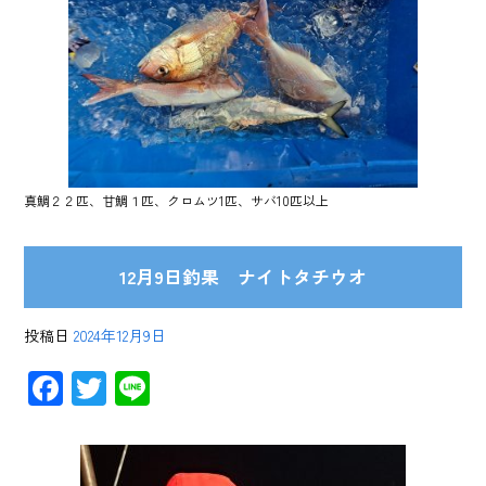
真鯛２２匹、甘鯛１匹、クロムツ1匹、サバ10匹以上
12月9日釣果 ナイトタチウオ
投稿日
2024年12月9日
F
T
Li
ac
wi
ne
e
tt