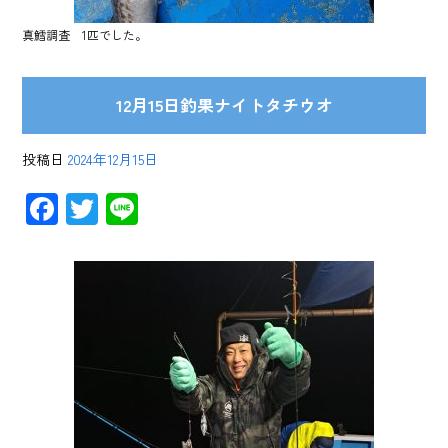
真鱈調査 1匹でした。
12月15日釣果ナイトタチウオ
投稿日
2024年12月15日
F
T
Li
ac
wi
ne
e
tt
b
er
o
ok