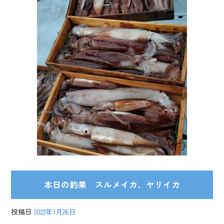
本日の釣果 スルメイカ、ヤリイカ
投稿日
2022年1月26日