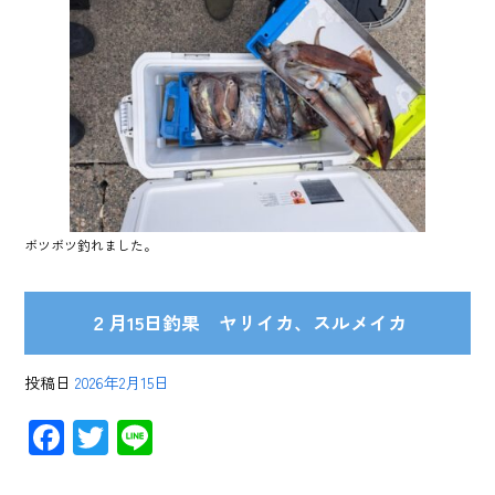
ボツボツ釣れました。
２月15日釣果 ヤリイカ、スルメイカ
投稿日
2026年2月15日
F
T
Li
ac
wi
ne