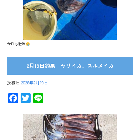
今日も激渋
2月19日釣果 ヤリイカ、スルメイカ
投稿日
2026年2月19日
F
T
Li
ac
wi
ne
e
tt
b
er
o