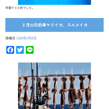
竿頭で３９杯でした。
２月22日釣果ヤリイカ、スルメイカ
投稿日
2026年2月22日
F
T
Li
ac
wi
ne
e
tt
b
er
o
ok