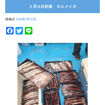
２月16日釣果 スルメイカ
投稿日
2026年2月16日
F
T
Li
ac
wi
ne
e
tt
b
er
o
ok