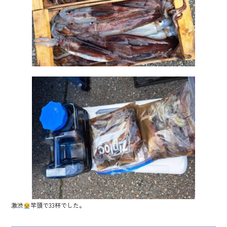
激渋
竿頭で33杯でした。