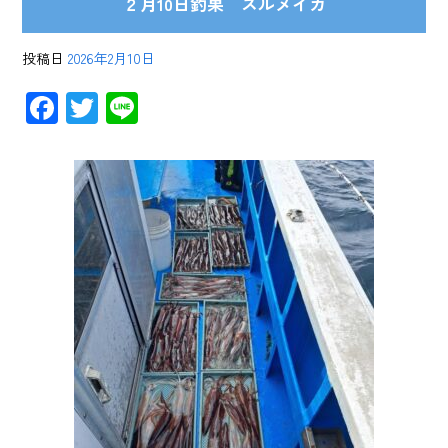
２月10日釣果 スルメイカ
投稿日
2026年2月10日
F
T
Li
ac
wi
ne
e
tt
b
er
o
ok