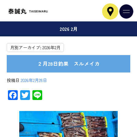
2026 2月
月別アーカイブ:
2026年2月
２月28日釣果 スルメイカ
投稿日
2026年2月28日
F
T
Li
ac
wi
ne
e
tt
b
er
o