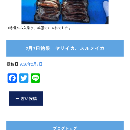
11時頃から入乗り、竿頭で８４杯でした。
2月7日釣果 ヤリイカ、スルメイカ
投稿日
2026年2月7日
F
T
Li
ac
wi
ne
e
tt
←
古い投稿
b
er
o
ok
ブログトップ