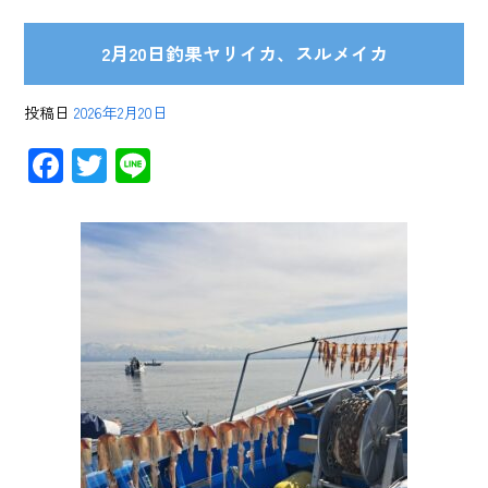
2月20日釣果ヤリイカ、スルメイカ
投稿日
2026年2月20日
F
T
Li
ac
wi
ne
e
tt
b
er
o
ok