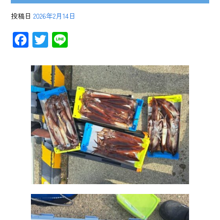
投稿日
2026年2月14日
F
T
Li
ac
wi
ne
e
tt
b
er
o
ok