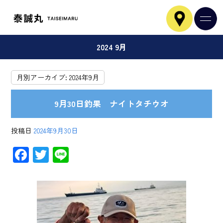
2024 9月
月別アーカイブ:
2024年9月
9月30日釣果 ナイトタチウオ
投稿日
2024年9月30日
F
T
Li
ac
wi
ne
e
tt
b
er
o