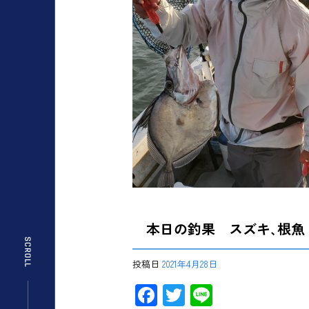
本日の釣果 スズキ､根魚
投稿日
2021年4月28日
F
T
Li