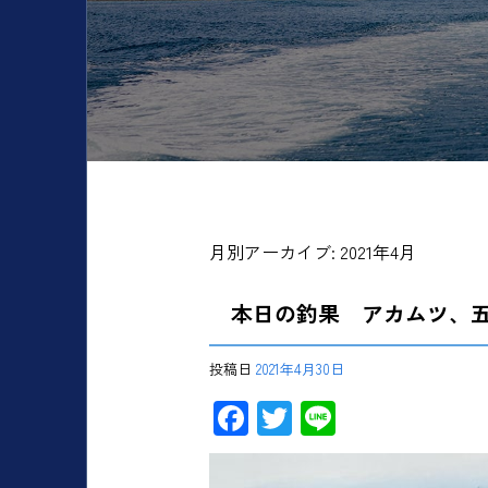
月別アーカイブ:
2021年4月
本日の釣果 アカムツ、
投稿日
2021年4月30日
F
T
Li
ac
wi
ne
e
tt