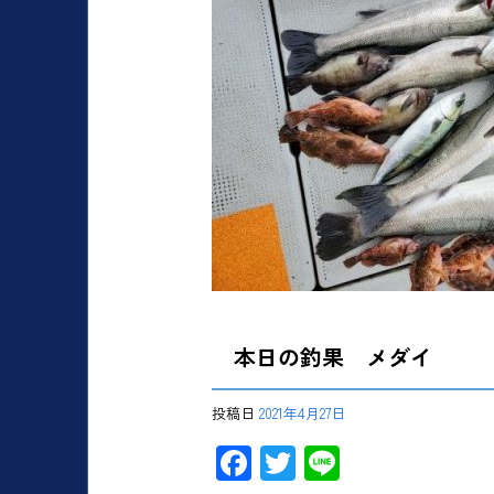
本日の釣果 メダイ
投稿日
2021年4月27日
F
T
Li