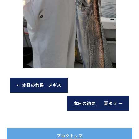
←
本日の釣果 メギス
本日の釣果 夏タラ
→
ブログトップ