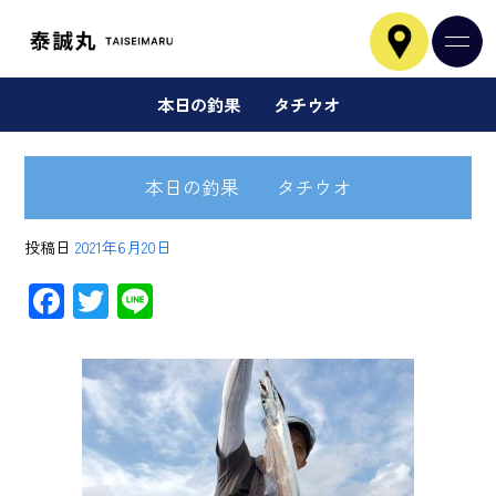
本日の釣果 タチウオ
本日の釣果 タチウオ
投稿日
2021年6月20日
F
T
Li
ac
wi
ne
e
tt
b
er
o
ok