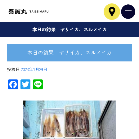
本日の釣果 ヤリイカ、スルメイカ
本日の釣果 ヤリイカ、スルメイカ
投稿日
2023年1月29日
F
T
Li
ac
wi
ne
e
tt
b
er
o
ok