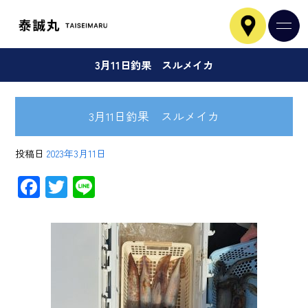
3月11日釣果 スルメイカ
3月11日釣果 スルメイカ
投稿日
2023年3月11日
F
T
Li
ac
wi
ne
e
tt
b
er
o
ok