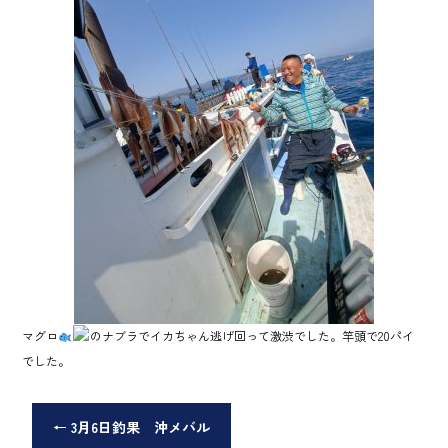
マグロ
のナブラでイカちゃん逃げ回って激渋でした。竿頭で20パイ
でした。
←
3月6日釣果 沖メバル