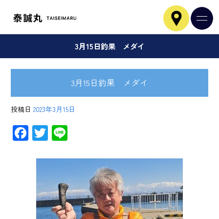
3月15日釣果 メダイ
3月15日釣果 メダイ
投稿日
2023年3月15日
F
T
Li
ac
wi
ne
e
tt
b
er
o
ok