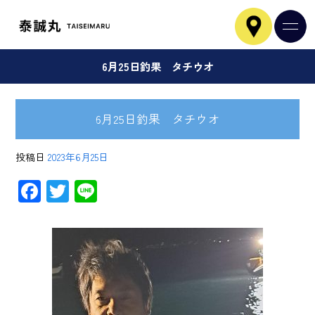
6月25日釣果 タチウオ
6月25日釣果 タチウオ
投稿日
2023年6月25日
F
T
Li
ac
wi
ne
e
tt
b
er
o
ok