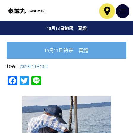
10月13日釣果 真鱈
10月13日釣果 真鱈
投稿日
2023年10月13日
F
T
Li
ac
wi
ne
e
tt
b
er
o
ok