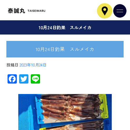
10月24日釣果 スルメイカ
10月24日釣果 スルメイカ
投稿日
2023年10月24日
F
T
Li
ac
wi
ne
e
tt
b
er
o
ok