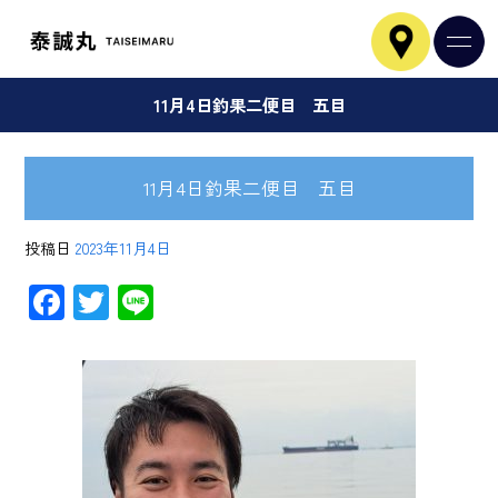
11月4日釣果二便目 五目
11月4日釣果二便目 五目
投稿日
2023年11月4日
F
T
Li
ac
wi
ne
e
tt
b
er
o
ok