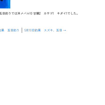
五目釣りでは沖メバル10 甘鯛2 カサゴ1 キダイ1でした。
釣果 五目釣り
5月10日釣果 スズキ、五目
→