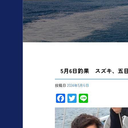
5月6日釣果 スズキ、五
投稿日
2024年5月6日
F
T
Li
ac
wi
ne
e
tt
b
er