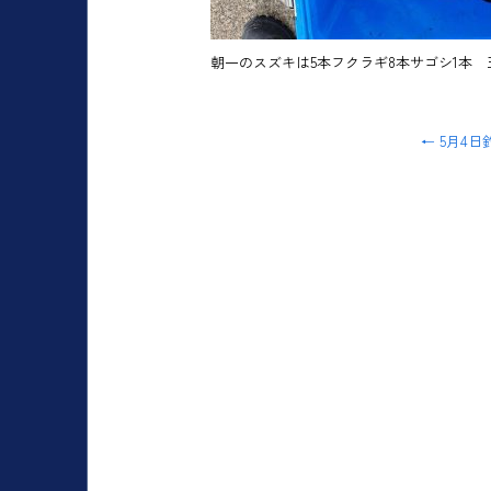
朝一のスズキは5本フクラギ8本サゴシ1本 
←
5月4日