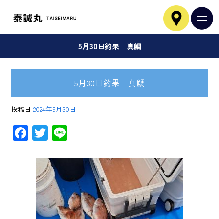
5月30日釣果 真鯛
5月30日釣果 真鯛
投稿日
2024年5月30日
F
T
Li
ac
wi
ne
e
tt
b
er
o
ok