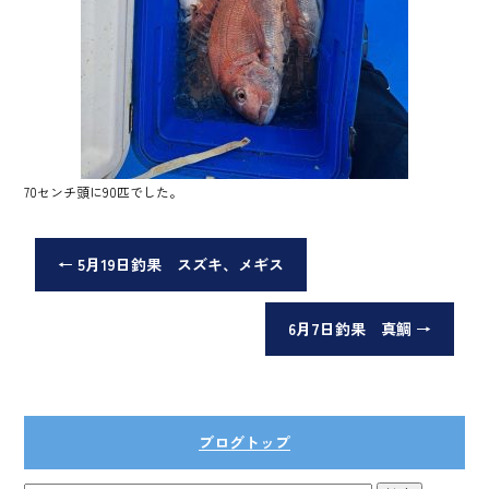
70センチ頭に90匹でした。
←
5月19日釣果 スズキ、メギス
6月7日釣果 真鯛
→
ブログトップ