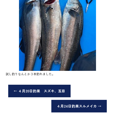
試し釣りなんとか３本釣れました。
←
４月20日釣果 スズキ、五目
４月24日釣果スルメイカ
→