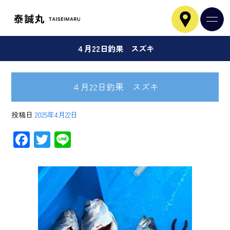
４月22日釣果 スズキ
４月22日釣果 スズキ
投稿日
2025年4月22日
F
T
Li
ac
wi
ne
e
tt
b
er
o
ok