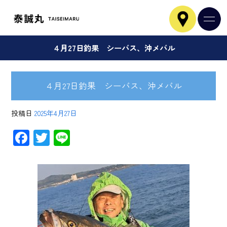
４月27日釣果 シーバス、沖メバル
４月27日釣果 シーバス、沖メバル
投稿日
2025年4月27日
F
T
Li
ac
wi
ne
e
tt
b
er
o
ok