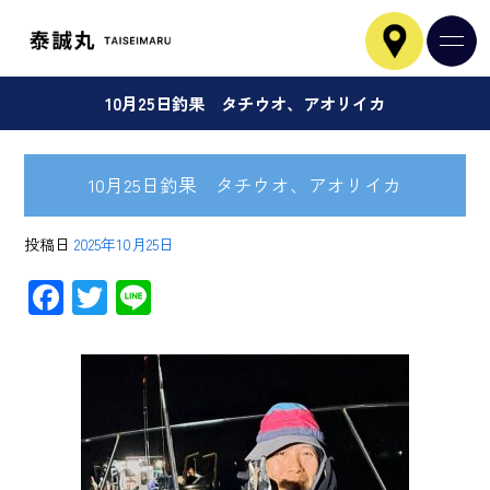
10月25日釣果 タチウオ、アオリイカ
10月25日釣果 タチウオ、アオリイカ
投稿日
2025年10月25日
F
T
Li
ac
wi
ne
e
tt
b
er
o
ok