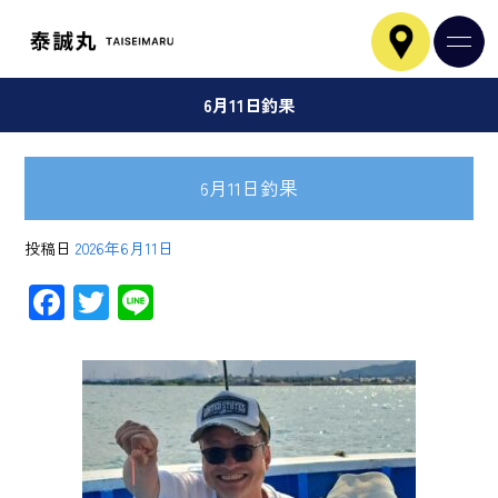
6月11日釣果
6月11日釣果
投稿日
2026年6月11日
F
T
Li
ac
wi
ne
e
tt
b
er
o
ok