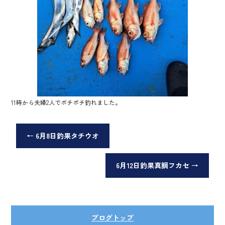
11時から夫婦2人でボチボチ釣れました。
←
6月8日釣果タチウオ
6月12日釣果真鯛フカセ
→
ブログトップ