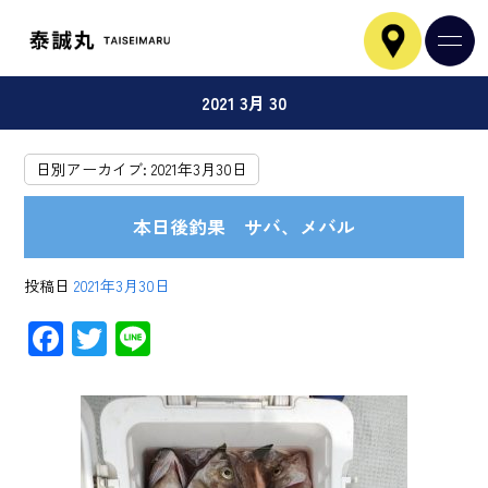
2021 3月 30
日別アーカイブ:
2021年3月30日
本日後釣果 サバ、メバル
投稿日
2021年3月30日
F
T
Li
ac
wi
ne
e
tt
b
er
o