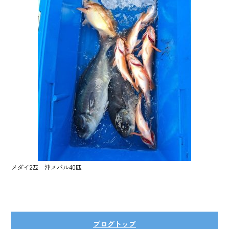
ok
メダイ2匹 沖メバル40匹
ブログトップ