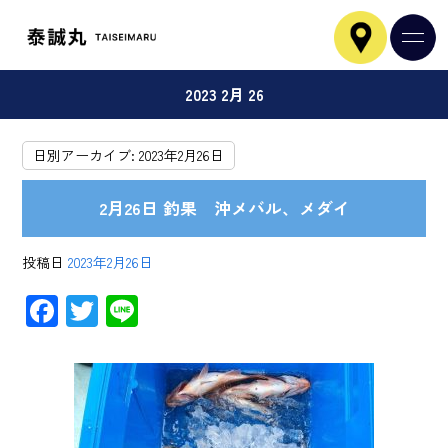
2023 2月 26
日別アーカイブ:
2023年2月26日
2月26日 釣果 沖メバル、メダイ
投稿日
2023年2月26日
F
T
Li
ac
wi
ne
e
tt
b
er
o