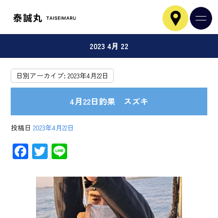
2023 4月 22
日別アーカイブ:
2023年4月22日
4月22日釣果 スズキ
投稿日
2023年4月22日
F
T
Li
ac
wi
ne
e
tt
b
er
o