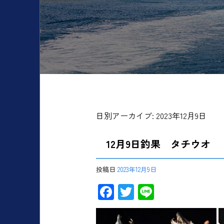
日別アーカイブ:
2023年12月9日
12月9日釣果 タチウオ
投稿日
2023年12月9日
F
T
Li
ac
wi
ne
e
tt