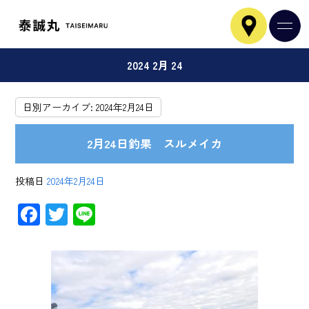
2024 2月 24
日別アーカイブ:
2024年2月24日
2月24日釣果 スルメイカ
投稿日
2024年2月24日
F
T
Li
ac
wi
ne
e
tt
b
er
o