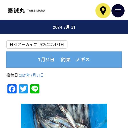
2024 7月 31
日別アーカイブ:
2024年7月31日
7月31日 釣果 メギス
投稿日
2024年7月31日
F
T
Li
ac
wi
ne
e
tt
b
er
o