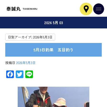
2026 5月 03
日別アーカイブ:
2026年5月3日
5月3日釣果 五目釣り
投稿日
2026年5月3日
F
T
Li
ac
wi
ne
e
tt
b
er
o