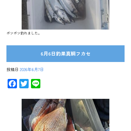
ボツボツ釣れました。
6月6日釣果真鯛フカセ
投稿日
2026年6月7日
F
T
Li
ac
wi
ne
e
tt
b
er
o
ok