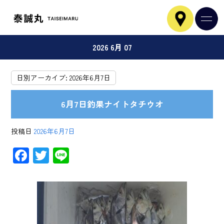
2026 6月 07
日別アーカイブ:
2026年6月7日
6月7日釣果ナイトタチウオ
投稿日
2026年6月7日
F
T
Li
ac
wi
ne
e
tt
b
er
o