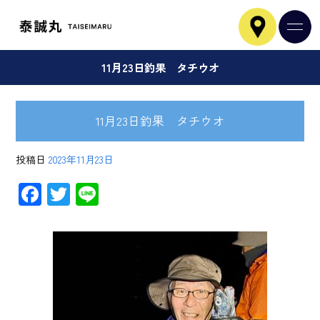
11月23日釣果 タチウオ
11月23日釣果 タチウオ
投稿日
2023年11月23日
F
T
Li
ac
wi
ne
e
tt
b
er
o
ok