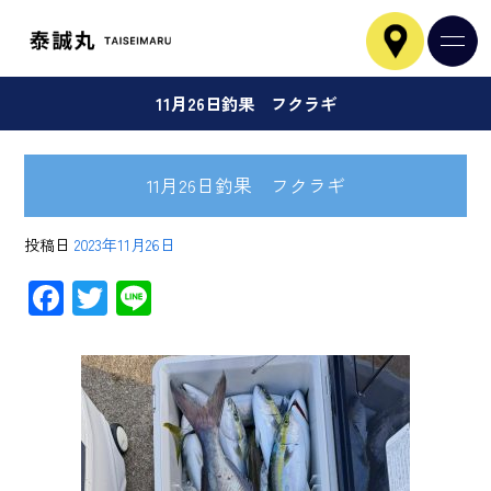
11月26日釣果 フクラギ
11月26日釣果 フクラギ
投稿日
2023年11月26日
F
T
Li
ac
wi
ne
e
tt
b
er
o
ok