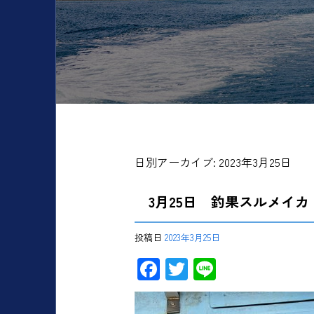
日別アーカイブ:
2023年3月25日
3月25日 釣果スルメイカ
投稿日
2023年3月25日
F
T
Li
ac
wi
ne
e
tt