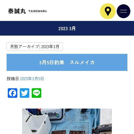
2023 3月
月別アーカイブ:
2023年3月
3月5日釣果 スルメイカ
投稿日
2023年3月5日
F
T
Li
ac
wi
ne
e
tt
b
er
o