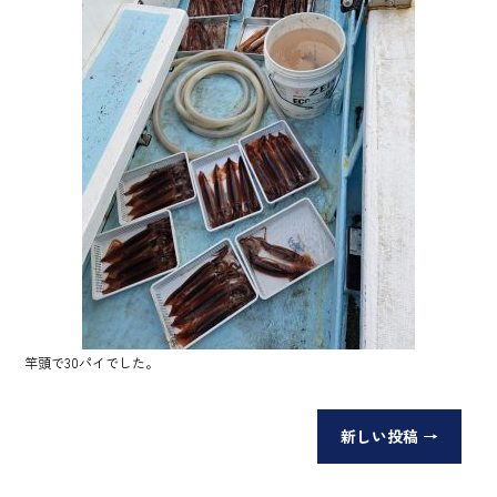
ok
竿頭で30パイでした。
新しい投稿
→