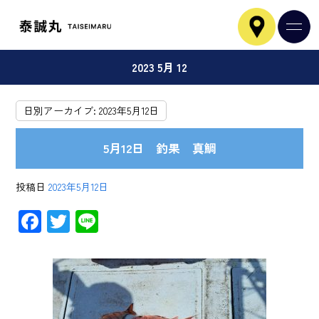
2023 5月 12
日別アーカイブ:
2023年5月12日
5月12日 釣果 真鯛
投稿日
2023年5月12日
F
T
Li
ac
wi
ne
e
tt
b
er
o