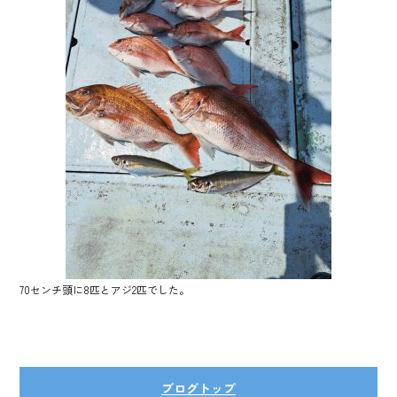
ok
70センチ頭に8匹とアジ2匹でした。
ブログトップ