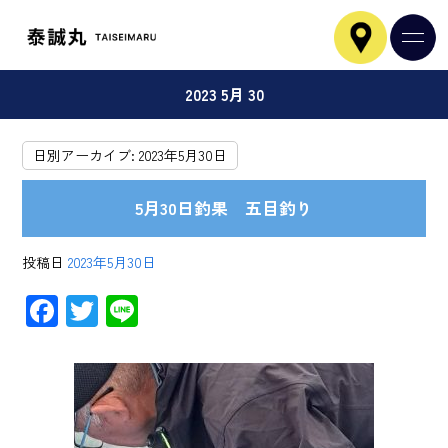
2023 5月 30
日別アーカイブ:
2023年5月30日
5月30日釣果 五目釣り
投稿日
2023年5月30日
F
T
Li
ac
wi
ne
e
tt
b
er
o