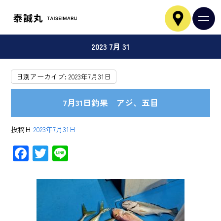
2023 7月 31
日別アーカイブ:
2023年7月31日
7月31日釣果 アジ、五目
投稿日
2023年7月31日
F
T
Li
ac
wi
ne
e
tt
b
er
o