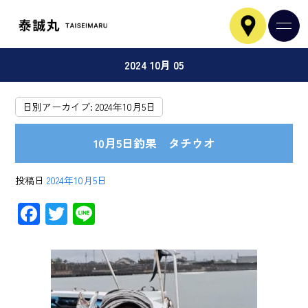
2024 10月 05
日別アーカイブ:
2024年10月5日
10月5日釣果 タチウオ
投稿日
2024年10月5日
F
T
Li
ac
wi
ne
e
tt
b
er
o