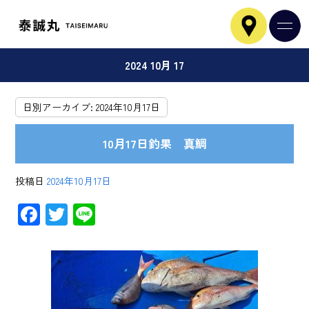
2024 10月 17
日別アーカイブ:
2024年10月17日
10月17日釣果 真鯛
投稿日
2024年10月17日
F
T
Li
ac
wi
ne
e
tt
b
er
o