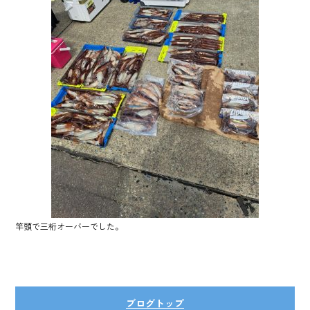
ok
竿頭で三桁オーバーでした。
ブログトップ