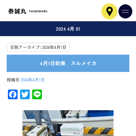
2024 4月 01
日別アーカイブ:
2024年4月1日
4月1日釣果 スルメイカ
投稿日
2024年4月1日
F
T
Li
ac
wi
ne
e
tt
b
er
o