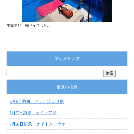
竿頭で80～90パイでした。
ブログトップ
最近の投稿
8月5日釣果 アラ、泳がせ釣
7月27日釣果 ナイトアジ
7月26日釣果 ナイトタチウオ