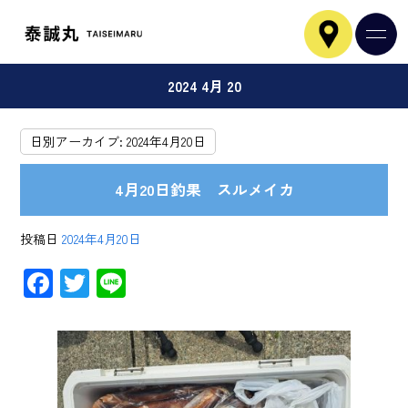
2024 4月 20
日別アーカイブ:
2024年4月20日
4月20日釣果 スルメイカ
投稿日
2024年4月20日
F
T
Li
ac
wi
ne
e
tt
b
er
o