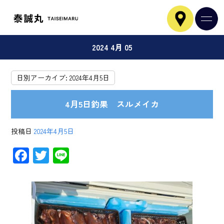
2024 4月 05
日別アーカイブ:
2024年4月5日
4月5日釣果 スルメイカ
投稿日
2024年4月5日
F
T
Li
ac
wi
ne
e
tt
b
er
o