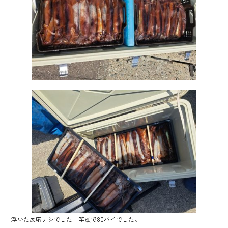
ok
浮いた反応ナシでした 竿頭で80パイでした。