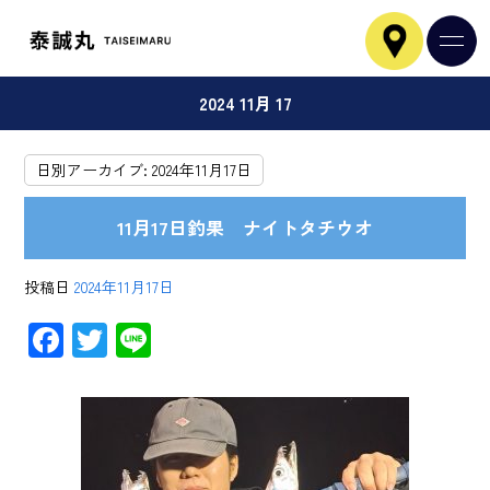
2024 11月 17
日別アーカイブ:
2024年11月17日
11月17日釣果 ナイトタチウオ
投稿日
2024年11月17日
F
T
Li
ac
wi
ne
e
tt
b
er
o