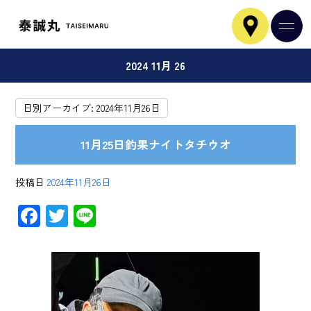
2024 11月 26
日別アーカイブ:
2024年11月26日
11月25日釣果ナイトタチウオ
投稿日
2024年11月26日
F
T
Li
ac
wi
ne
e
tt
b
er
o