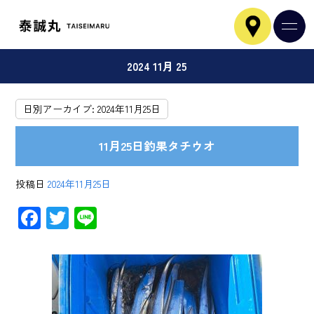
2024 11月 25
日別アーカイブ:
2024年11月25日
11月25日釣果タチウオ
投稿日
2024年11月25日
F
T
Li
ac
wi
ne
e
tt
b
er
o