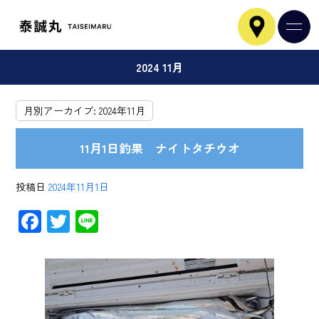
2024 11月
月別アーカイブ:
2024年11月
11月1日釣果 ナイトタチウオ
投稿日
2024年11月1日
F
T
Li
ac
wi
ne
e
tt
b
er
o